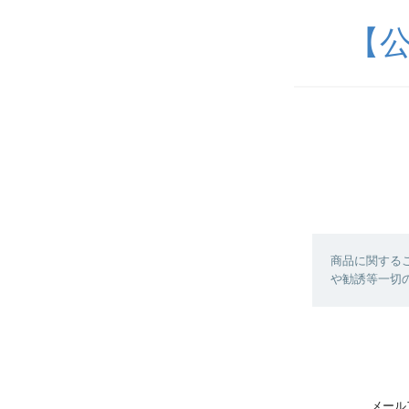
【
商品に関する
や勧誘等一切
メール